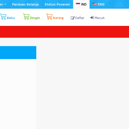
an
Panduan Belanja
Status Pesanan
IND
ENG
Beku
Dingin
Kering
Daftar
Masuk