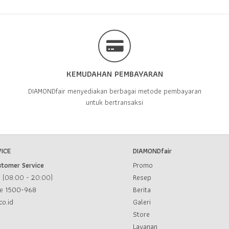
KEMUDAHAN PEMBAYARAN
DIAMONDfair menyediakan berbagai metode pembayaran
untuk bertransaksi
ICE
DIAMONDfair
stomer Service
Promo
u (08:00 - 20:00)
Resep
ce
1500-968
Berita
co.id
Galeri
Store
Layanan