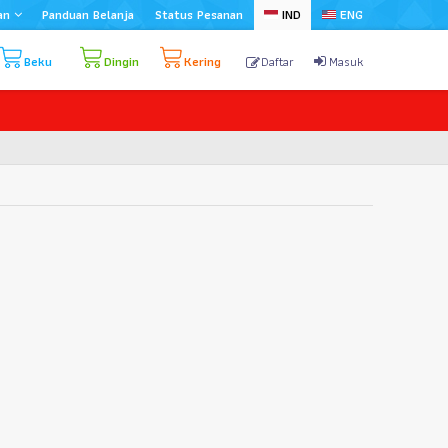
an
Panduan Belanja
Status Pesanan
IND
ENG
Beku
Dingin
Kering
Daftar
Masuk