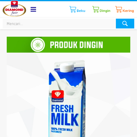
Beku
Dingin
Kering