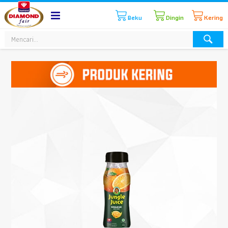
Beku
Dingin
Kering