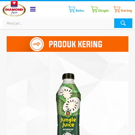
Beku
Dingin
Kering