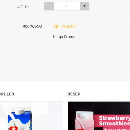
-
+
Jumlah
Rp.19,650
Rp. 17,200
Harga Promo
OPULER
RESEP