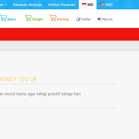
an
Panduan Belanja
Status Pesanan
IND
ENG
Beku
Dingin
Kering
Daftar
Masuk
HONEY 100 GR
n mood kamu agar tetap positif setiap hari