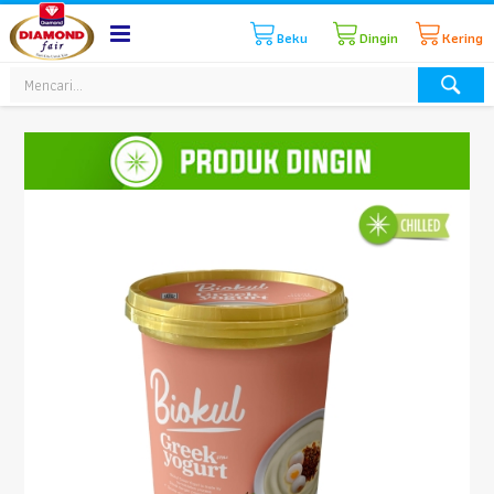
Beku
Dingin
Kering