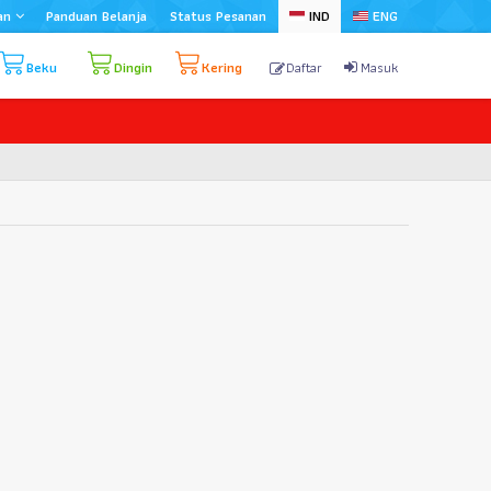
an
Panduan Belanja
Status Pesanan
IND
ENG
Beku
Dingin
Kering
Daftar
Masuk