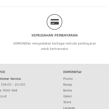
KEMUDAHAN PEMBAYARAN
DIAMONDfair menyediakan berbagai metode pembayaran
untuk bertransaksi
ICE
DIAMONDfair
stomer Service
Promo
u (08:00 - 20:00)
Resep
ce
1500-968
Berita
co.id
Galeri
Store
Layanan