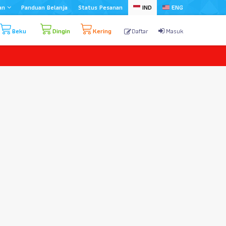
an
Panduan Belanja
Status Pesanan
IND
ENG
Beku
Dingin
Kering
Daftar
Masuk