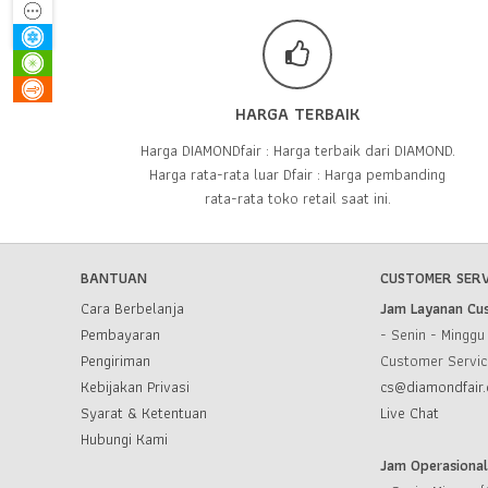
HARGA TERBAIK
Harga DIAMONDfair : Harga terbaik dari DIAMOND.
Harga rata-rata luar Dfair : Harga pembanding
rata-rata toko retail saat ini.
BANTUAN
CUSTOMER SERV
Cara Berbelanja
Jam Layanan Cu
Pembayaran
- Senin - Mingg
Pengiriman
Customer Servi
Kebijakan Privasi
cs@diamondfair.
Syarat & Ketentuan
Live Chat
Hubungi Kami
Jam Operasiona