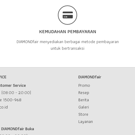
KEMUDAHAN PEMBAYARAN
DIAMONDfair menyediakan berbagai metode pembayaran
untuk bertransaksi
ICE
DIAMONDfair
stomer Service
Promo
u (08:00 - 20:00)
Resep
ce
1500-968
Berita
co.id
Galeri
Store
Layanan
l DIAMONDfair Buka