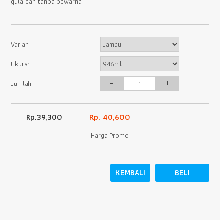
gula dan tanpa pewarna.
Varian
Ukuran
-
+
Jumlah
Rp.39,300
Rp. 40,600
Harga Promo
KEMBALI
BELI