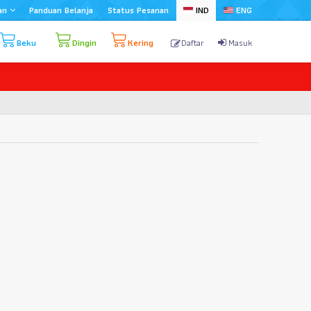
an
Panduan Belanja
Status Pesanan
IND
ENG
Beku
Dingin
Kering
Daftar
Masuk