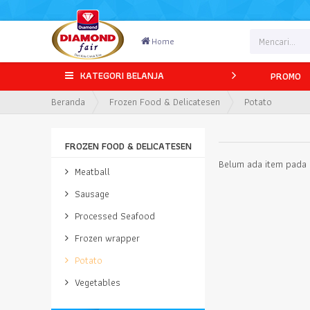
Home
KATEGORI BELANJA
PROMO
Beranda
Frozen Food & Delicatesen
Potato
FROZEN FOOD & DELICATESEN
Belum ada item pada k
Meatball
Sausage
Processed Seafood
Frozen wrapper
Potato
Vegetables